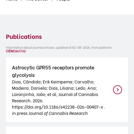
Publications
Information about journal articles, updated at 02-08-2026, from platform
CIÊNCIA
VITAE
.
Astrocytic GPR55 receptors promote
glycolysis
Dias, Cândida; Erik Keimpema; Carvalho;
Madeira, Daniela; Dias, Liliana; Ledo, Ana;
Laranjinha, João; et al, Journal of Cannabis
Research. 2026.
https://doi.org/10.1186/s42238-026-00407-x .
in press
Journal of Cannabis Research