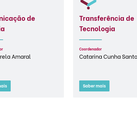
icação de
Transferência de
ia
Tecnologia
or
Coordenador
rela Amaral
Catarina Cunha Sant
ais
Saber mais