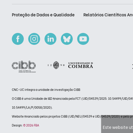
Proteção de Dados e Qualidade
Relatórios Científicos An
CNC-UC integra a unidade de investigação CiBB
O CiBB é uma Unidade de I&D financiada pela FCT (UID/04539/2025: 10.54499/UID
10.54499/LA/P/0058/2020).
Website financiado pelos projetos CiBB (UID/NEU/04539 e UID/04539/2020) e pelo
Design:
© 2026 FBA
Este website ut