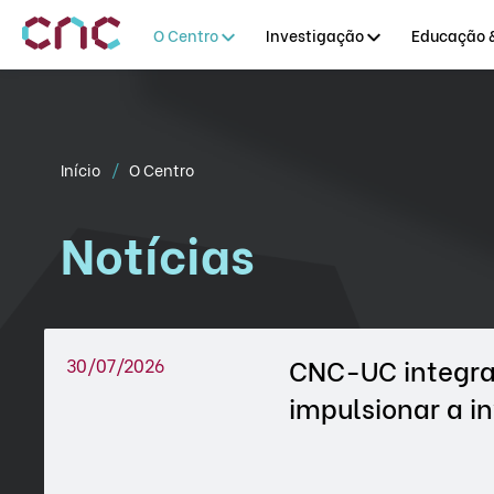
O Centro
Investigação
Educação &
Início
O Centro
Notícias
CNC-UC integra 
30/07/2026
impulsionar a i