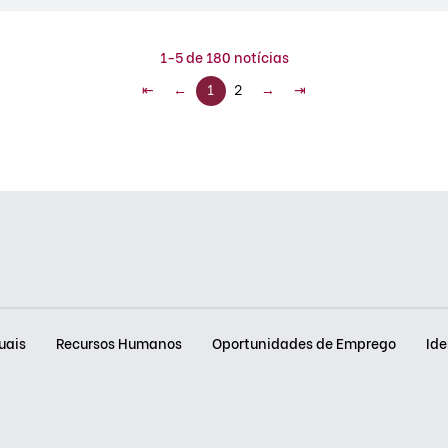
1-5 de 180 notícias
⇤
←
1
2
→
⇥
uais
Recursos Humanos
Oportunidades de Emprego
Ide