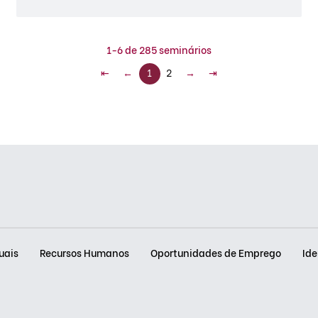
1-6 de 285 seminários
⇤
←
1
2
→
⇥
uais
Recursos Humanos
Oportunidades de Emprego
Ide