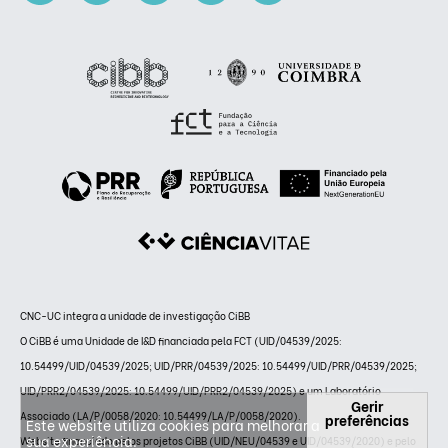
CNC-UC integra a unidade de investigação CiBB
O CiBB é uma Unidade de I&D financiada pela FCT (UID/04539/2025:
10.54499/UID/04539/2025; UID/PRR/04539/2025: 10.54499/UID/PRR/04539/2025;
UID/PRR2/04539/2025: 10.54499/UID/PRR2/04539/2025) e um Laboratório
Gerir
Associado (LA/P/0058/2020: 10.54499/LA/P/0058/2020).
preferências
Este website utiliza cookies para melhorar a
sua experiência.
Website financiado pelos projetos CiBB (UID/NEU/04539 e UID/04539/2020) e pelo