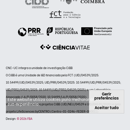
CNC-UC integra a unidade de investigação CiBB
O CiBB é uma Unidade de I&D financiada pela FCT (UID/04539/2025:
10.54499/UID/04539/2025; UID/PRR/04539/2025: 10.54499/UID/PRR/04539/2025;
UID/PRR2/04539/2025: 10.54499/UID/PRR2/04539/2025) e um Laboratório
Gerir
Associado (LA/P/0058/2020: 10.54499/LA/P/0058/2020).
preferências
Este website utiliza cookies para melhorar a
sua experiência.
Website financiado pelos projetos CiBB (UID/NEU/04539 e UID/04539/2020) e pelo
Aceitar tudo
projeto LifeSciences byCENTRO (Centro-01-0246-FEDER-000011)
Design:
© 2026 FBA